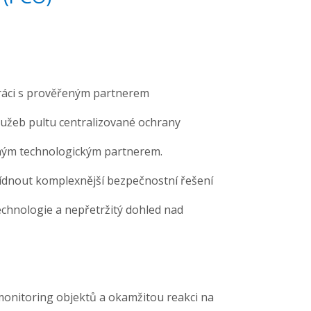
práci s prověřeným partnerem
lužeb pultu centralizované ochrany
eným technologickým partnerem.
ídnout komplexnější bezpečnostní řešení
echnologie a nepřetržitý dohled nad
monitoring objektů a okamžitou reakci na