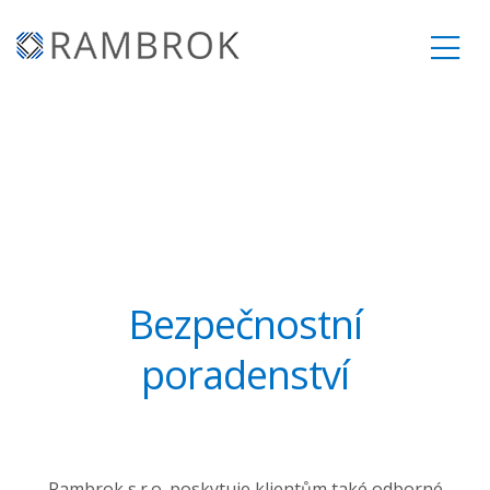
Bezpečnostní
poradenství
Rambrok s.r.o. poskytuje klientům také odborné