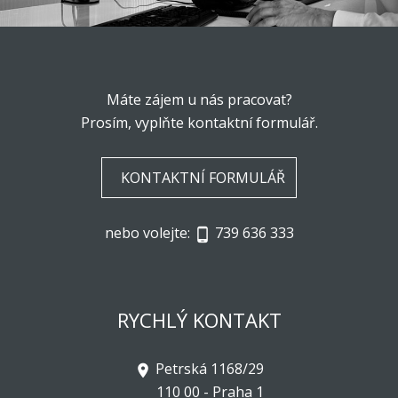
Máte zájem u nás pracovat?
Prosím, vyplňte kontaktní formulář.
KONTAKTNÍ FORMULÁŘ
nebo volejte:
739 636 333
phone_android
RYCHLÝ KONTAKT
Petrská 1168/29
room
110 00 - Praha 1